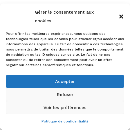
Article 7.2 Modalités d’utilisation de la
Gérer le consentement aux
PLATEFORME
cookies
Les codes d’accès à la PLATEFORME
Pour offrir les meilleures expériences, nous utilisons des
attribués, le cas échéant, à chaque
technologies telles que les cookies pour stocker et/ou accéder aux
informations des appareils. Le fait de consentir à ces technologies
Bénéficiaire lui sont strictement
nous permettra de traiter des données telles que le comportement
de navigation ou les ID uniques sur ce site. Le fait de ne pas
personnels et ne peuvent être
consentir ou de retirer son consentement peut avoir un effet
communiqués à un autre BENEFICIAIRE
négatif sur certaines caractéristiques et fonctions.
ou toute autre personne, y compris un
Accepter
salarié, préposé ou prestataire du CLIENT.
La ou les licences d’utilisation souscrites
Refuser
sont nominatives et ne sauraient être
Voir les préférences
partagées ou mutualisées entre
différentes personnes.
Politique de confidentialité