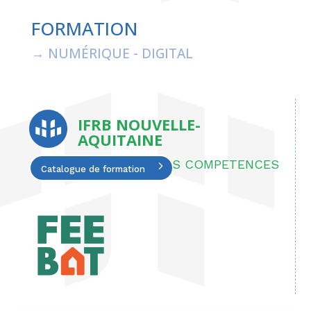
FORMATION
→ NUMÉRIQUE - DIGITAL
IFRB NOUVELLE-
AQUITAINE
membre adhérent BATYS COMPETENCES
Catalogue de formation