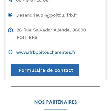
05 49 61 20 66
DesandrieuxF@poitou.ifrb.fr

26 Rue Salvador Allende, 86000

POITIERS

www.ifrbpoitoucharentes.fr
Formulaire de contact
NOS PARTENAIRES